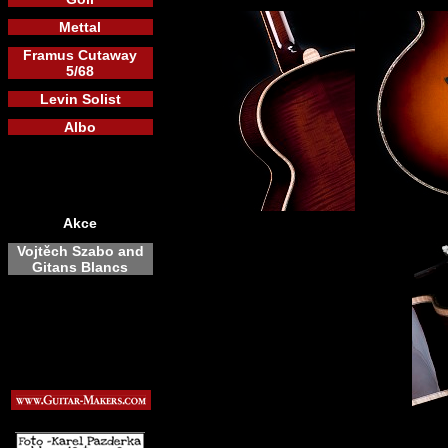
Mettal
Framus Cutaway
5/68
Levin Solist
Albo
Akce
Vojtěch Szabo and
Gitans Blancs