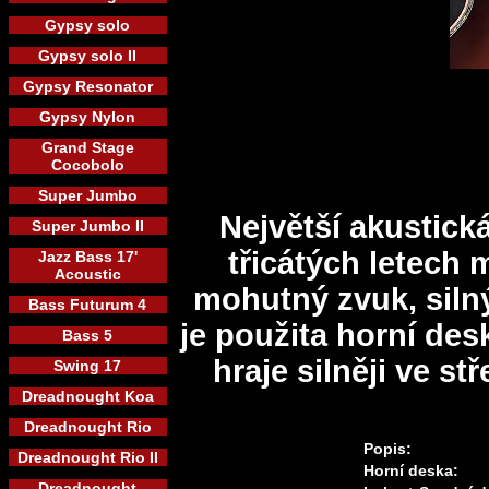
Gypsy solo
Gypsy solo II
Gypsy Resonator
Gypsy Nylon
Grand Stage
Cocobolo
Super Jumbo
Největší akustická
Super Jumbo II
třicátých letech 
Jazz Bass 17'
Acoustic
mohutný zvuk, siln
Bass Futurum 4
je použita horní de
Bass 5
hraje silněji ve s
Swing 17
Dreadnought Koa
Dreadnought Rio
Popis:
Dreadnought Rio II
Horní deska:
Dreadnought