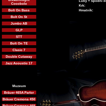
Luby + Spodní d
Cocobolo
Krk:
Bolt On Bass
Hmatník:
Bolt On St
Jumbo AB
GLP
STT
Bolt On TE
Clasic 7
Double Cutaway
Jazz Acoustic 17
Muzeum
Bräuer 465A Parlor
Bräuer Cremona 450
Bräuer Cremona 465